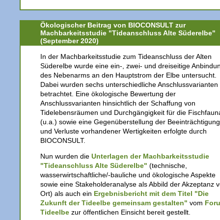
Ökologischer Beitrag von BIOCONSULT zur
Machbarkeitsstudie "Tideanschluss Alte Süderelbe"
(September 2020)
In der Machbarkeitsstudie zum Tideanschluss der Alten
Süderelbe wurde eine ein-, zwei- und dreiseitige Anbindu
des Nebenarms an den Hauptstrom der Elbe untersucht.
Dabei wurden sechs unterschiedliche Anschlussvarianten
betrachtet. Eine ökologische Bewertung der
Anschlussvarianten hinsichtlich der Schaffung von
Tidelebensräumen und Durchgängigkeit für die Fischfaun
(u.a.) sowie eine Gegenüberstellung der Beeinträchtigun
und Verluste vorhandener Wertigkeiten erfolgte durch
BIOCONSULT.
Nun wurden die
Unterlagen der Machbarkeitsstudie
"Tideanschluss Alte Süderelbe"
(technische,
wasserwirtschaftliche/-bauliche und ökologische Aspekte
sowie eine Stakeholderanalyse als Abbild der Akzeptanz v
Ort) als auch ein
Ergebnisbericht mit dem Titel "Die
Zukunft der Tideelbe gemeinsam gestalten"
vom
For
Tideelbe
zur öffentlichen Einsicht bereit gestellt.