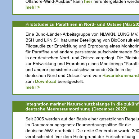
Offshore-Wind-Ausbau" kann
hier
heruntergeladen werde
mehr >
Pilotstudie zu Paraffinen in Nord- und Ostsee (Mai 20
Eine Bund-Länder-Arbeitsgruppe von NLWKN, LUNG MV,
BSH und LKN.SH hat unter Beteiligung von BioConsult ei
Pilotstudie zur Entwicklung und Erprobung eines Monitori
für Paraffine und andere persistente aufschwimmende Sto
in der deutschen Nord- und Ostsee vorgelegt. Die Pilotstu
zur Entwicklung und Erprobung eines Monitorings "Paraff
und andere persistente aufschwimmende Stoffe in der
deutschen Nord und Ostsee" wird vom
Havariekomman
zum
Download
bereitgestellt.
mehr >
Integration mariner Naturschutzbelange in die zukünf
deutsche Meeresraumordnung (Dezember 2022)
Seit 2005 werden auf der Basis einer gesetzlichen Regel
im Raumordnungsgesetz Raumordnungspläne für die
deutsche AWZ erarbeitet. Die erste Generation wurde 20
verabschiedet. Vor dem Hintergrund der Fortschreibung