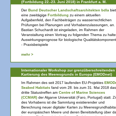
(Fortbildung 22.-23. Juni 2018) in Frankfurt a. M.
Der
Bund Deutscher Landschaftsarchitekten bdla
biet
eine zweitägige
Fortbildung
zu einem aktuellen
Aufgabenfeld, den Fachbeiträgen zu wasserrechtlichen
Prüfungen bei Planungen und Vorhabenzulassungen, an.
Bastian Schuchardt ist eingeladen, im Rahmen der
Veranstaltung einen Vortrag zu folgenden Thema zu halte
Auswirkungsprognose für biologische Qualitätskomponen
- Praxisbeispiele
mehr >
Internationaler Workshop zur grenzüberschreitenden
Kartierung des Meeresgrunds in Europa (EMODnet)
Im Rahmen des seit 2017 laufenden EU-Projektes
EMOD
Seabed Habitats
fand vom 28. bis zum 31. Mai 2018 das
dritte Statustreffen am
Centre of Marine Sciences
(CCMAR)
der Algarve Universität (Faro, Portugal) statt. Zi
des Vorhabens ist die Sammlung existierender und
Berechnung neuer digitaler Karten zu Meeresgrundhabita
der europäischen Meere und deren Bereitstellung über d