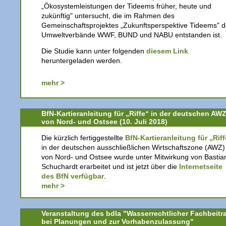
„Ökosystemleistungen der Tideems früher, heute und
zukünftig" untersucht, die im Rahmen des
Gemeinschaftsprojektes „Zukunftsperspektive Tideems" d
Umweltverbände WWF, BUND und NABU entstanden ist.
Die Studie kann unter folgenden
diesem Link
heruntergeladen werden.
mehr >
BfN-Kartieranleitung für „Riffe“ in der deutschen AW
von Nord- und Ostsee (10. Juli 2018)
Die kürzlich fertiggestellte
BfN-Kartieranleitung für „Riff
in der deutschen ausschließlichen Wirtschaftszone (AWZ)
von Nord- und Ostsee wurde unter Mitwirkung von Bastia
Schuchardt erarbeitet und ist jetzt über die
Internetseite
des BfN verfügbar
.
mehr >
Veranstaltung des bdla "Wasserrechtlicher Fachbeitr
bei Planungen und zur Vorhabenzulassung"