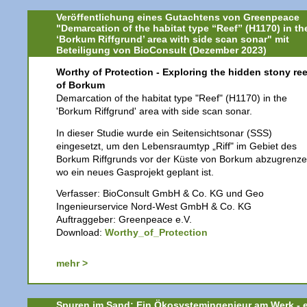
Veröffentlichung eines Gutachtens von Greenpeace
"Demarcation of the habitat type “Reef” (H1170) in th
‘Borkum Riffgrund’ area with side scan sonar" mit
Beteiligung von BioConsult (Dezember 2023)
Worthy of Protection - Exploring the hidden stony re
of Borkum
Demarcation of the habitat type "Reef" (H1170) in the
'Borkum Riffgrund' area with side scan sonar.
In dieser Studie wurde ein Seitensichtsonar (SSS)
eingesetzt, um den Lebensraumtyp „Riff" im Gebiet des
Borkum Riffgrunds vor der Küste von Borkum abzugrenze
wo ein neues Gasprojekt geplant ist.
Verfasser: BioConsult GmbH & Co. KG und Geo
Ingenieurservice Nord-West GmbH & Co. KG
Auftraggeber: Greenpeace e.V.
Download:
Worthy_of_Protection
mehr >
Spuren im Sand: Ein Ökosystemingenieur am Werk - 